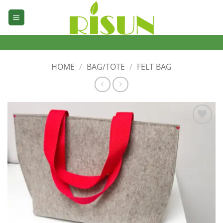
Skip
to
content
HOME
/
BAG/TOTE
/
FELT BAG
加入
心愿
单