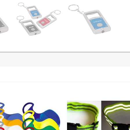
加入
心愿
单