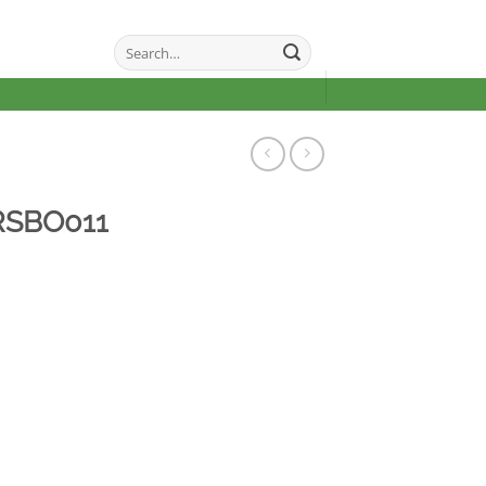
Search
for:
RSBO011