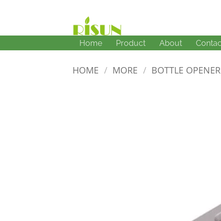
Skip
to
content
Home
Product
About
Contac
HOME
/
MORE
/
BOTTLE OPENER