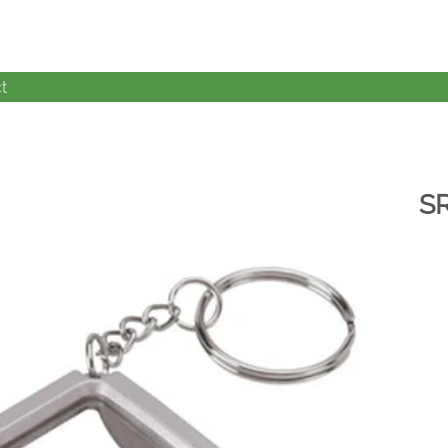
t
S
加入
心愿
单