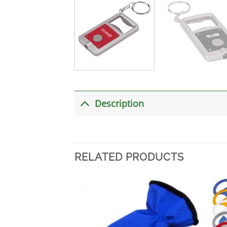
Description
RELATED PRODUCTS
加入
心愿
单