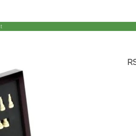
t
R
加入
心愿
单