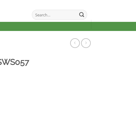
Search
for:
SWS057