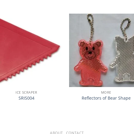
加入
心愿
单
ICE SCRAPER
MORE
SRIS004
Reflectors of Bear Shape
ABOUT
CONTACT