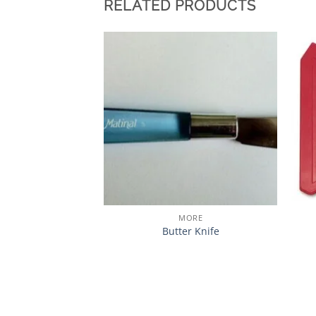
RELATED PRODUCTS
加入
心愿
单
MORE
Butter Knife