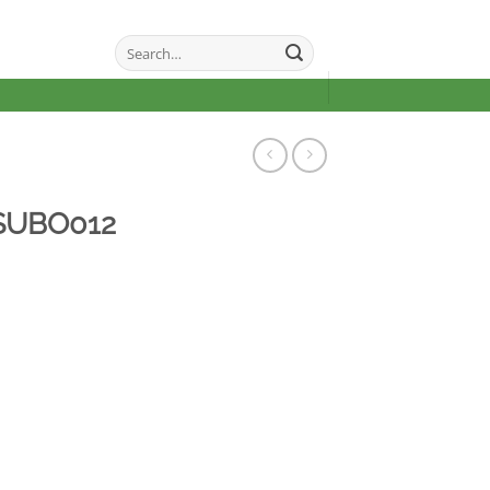
Search
for:
SUBO012