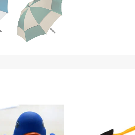
加入
心愿
单