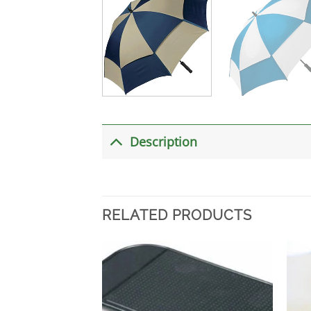
Description
RELATED PRODUCTS
加入
心愿
单