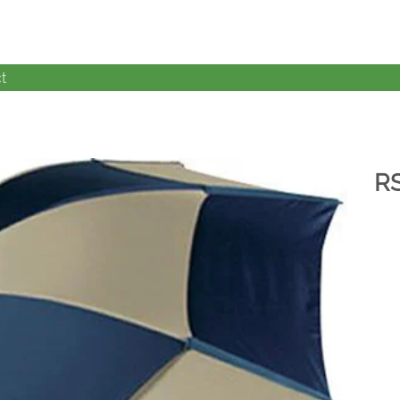
t
R
加入
心愿
单