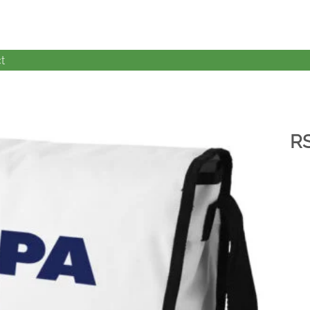
t
R
加入
心愿
单