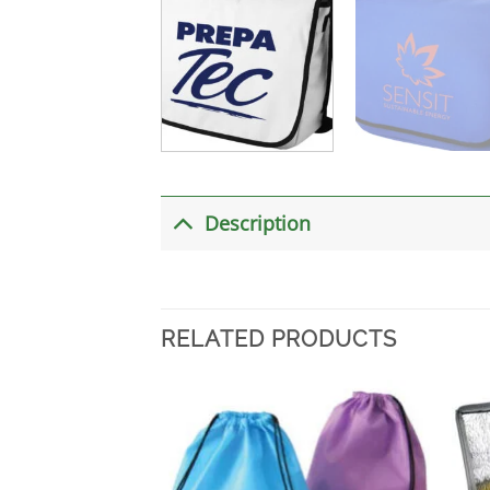
Description
RELATED PRODUCTS
加入
心愿
单