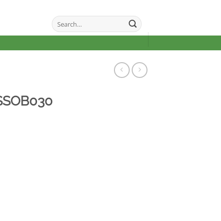
Search
for:
SSOB030