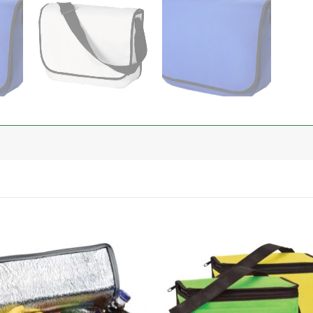
加入
心愿
单