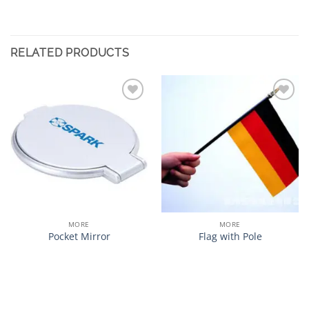
RELATED PRODUCTS
加入
加入
心愿
心愿
单
单
MORE
MORE
Pocket Mirror
Flag with Pole