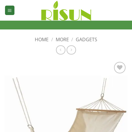
Skip
to
content
HOME
/
MORE
/
GADGETS
加入
心愿
单