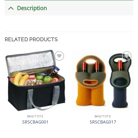
Description
RELATED PRODUCTS
加入
加入
心愿
心愿
单
单
BAG/TOTE
BAG/TOTE
SRSCBAG001
SRSCBAG017