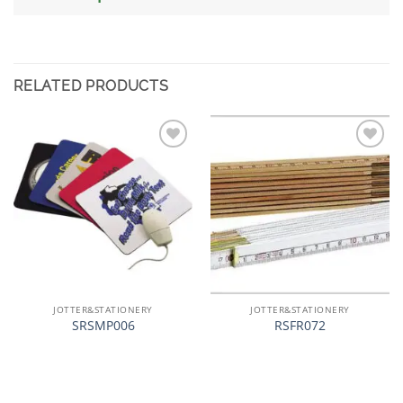
RELATED PRODUCTS
加入
加入
心愿
心愿
单
单
JOTTER&STATIONERY
JOTTER&STATIONERY
SRSMP006
RSFR072