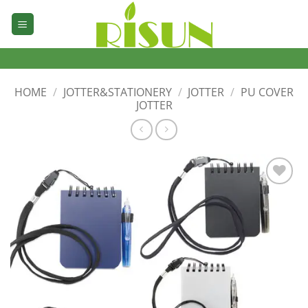
Skip
to
content
HOME
/
JOTTER&STATIONERY
/
JOTTER
/
PU COVER
JOTTER
加入
心愿
单