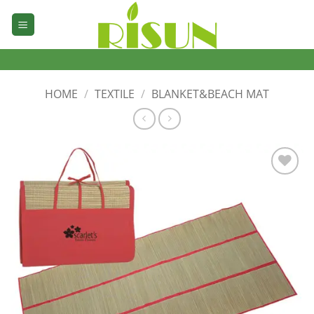
Skip
to
content
HOME
/
TEXTILE
/
BLANKET&BEACH MAT
加入
心愿
单