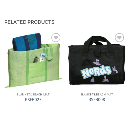
RELATED PRODUCTS
加入
加入
心愿
心愿
单
单
BLANKET&BEACH MAT
BLANKET&BEACH MAT
RSFB027
RSFB008