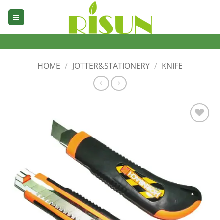
Skip
to
content
HOME
/
JOTTER&STATIONERY
/
KNIFE
加入
心愿
单