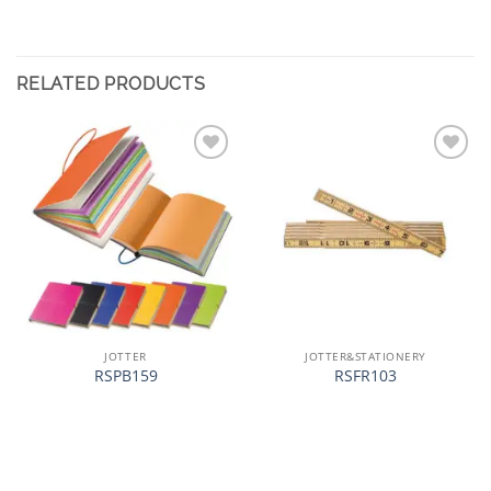
RELATED PRODUCTS
加入
加入
心愿
心愿
单
单
JOTTER
JOTTER&STATIONERY
RSPB159
RSFR103