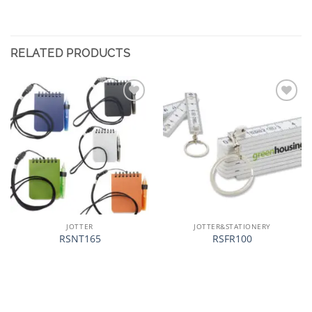
RELATED PRODUCTS
加入
加入
心愿
心愿
单
单
JOTTER
JOTTER&STATIONERY
RSNT165
RSFR100