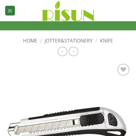
Skip
to
content
HOME
/
JOTTER&STATIONERY
/
KNIFE
加入
心愿
单